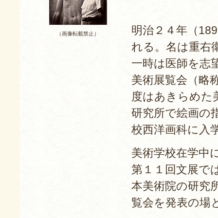
明治２４年（18
（画像転載禁止）
れる。名は重右
一時は医師を志
美術展覧会（略
度はあきらめた
研究所で絵画の指
校西洋画科に入
美術学校在学中に
第１１回文展で
本美術院の研究
覧会を発表の場