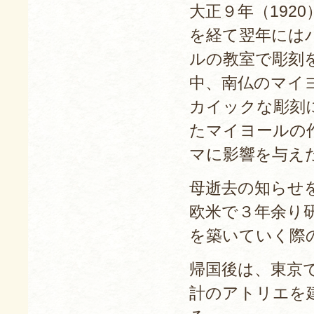
大正９年（192
を経て翌年には
ルの教室で彫刻
中、南仏のマイ
カイックな彫刻
たマイヨールの
マに影響を与え
母逝去の知らせを
欧米で３年余り
を築いていく際
帰国後は、東京
計のアトリエを