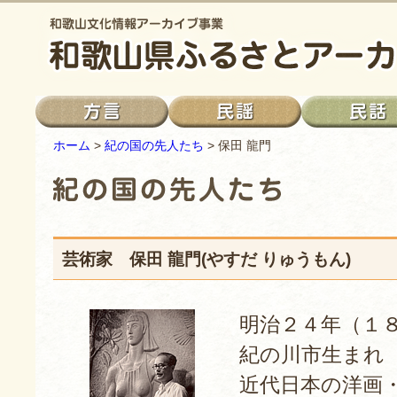
ホーム
>
紀の国の先人たち
> 保田 龍門
芸術家 保田 龍門(やすだ りゅうもん)
明治２４年（１
紀の川市生まれ
近代日本の洋画