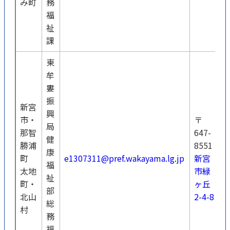
み町
務
福
祉
課
東
牟
婁
振
新宮
興
市・
〒
局
那智
647-
健
勝浦
8551
0
康
町
e1307311@pref.wakayama.lg.jp
新宮
2
福
太地
市緑
9
祉
町・
ヶ丘
部
北山
2-4-8
総
村
務
福