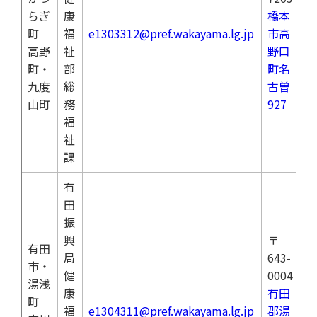
らぎ
康
橋本
0
町
福
e1303312@pref.wakayama.lg.jp
市高
4
高野
祉
野口
0
町・
部
町名
九度
総
古曽
山町
務
927
福
祉
課
有
田
振
興
〒
有田
局
643-
市・
健
0004
湯浅
康
有田
0
町
福
e1304311@pref.wakayama.lg.jp
郡湯
6