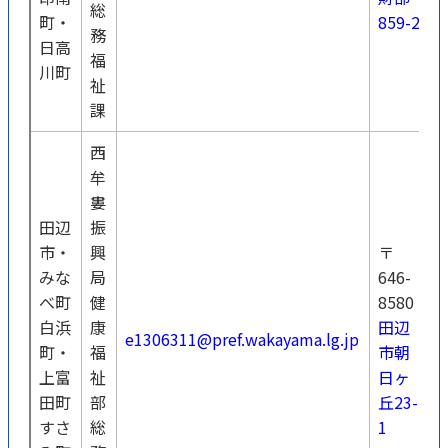
総
町・
859-2
務
日高
福
川町
祉
課
西
牟
婁
田辺
振
市・
興
〒
みな
局
646-
べ町
健
8580
0
白浜
康
田辺
e1306311@pref.wakayama.lg.jp
2
町・
福
市朝
7
上富
祉
日ヶ
田町
部
丘23-
すさ
総
1