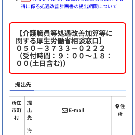
得に係る処遇改善計画書の提出期限について
【介護職員等処遇改善加算等に
関する厚生労働省相談窓口】
０５０－３７３３－０２２２
（受付時間：９：００～１８：
００(土日含む)）
提出先
所在
提
住
市町
出
E-mail
所
村
先
海