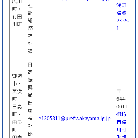
広川
祉
浅町
1
町・
部
湯浅
有田
総
2355-
川町
務
1
福
祉
課
日
高
御坊
振
市・
興
美浜
〒
局
町
644-
健
日高
0011
康
0
町・
御坊
福
e1305311@pref.wakayama.lg.jp
2
由良
市湯
祉
3
町
川町
部
印南
財部