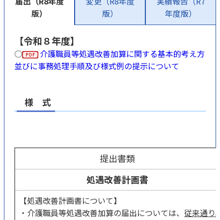
届出（R8年度
変更（R8年度
実績報告（R7
版）
版）
年度版）
【令和８年度】
○
介護職員等処遇改善加算に関する基本的考え方
並びに事務処理手順及び様式例の提示について
様 式
提出書類
処遇改善計画書
【処遇改善計画書について】
・介護職員等処遇改善加算の届出については、
従来通り