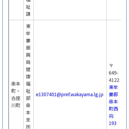
祉
課
東
牟
婁
振
興
局
〒
健
649-
康
4122
串本
福
東牟
0
町・
祉
e1307401@pref.wakayama.lg.jp
婁郡
7
古座
部
串本
0
川町
串
町西
本
向
支
193
所