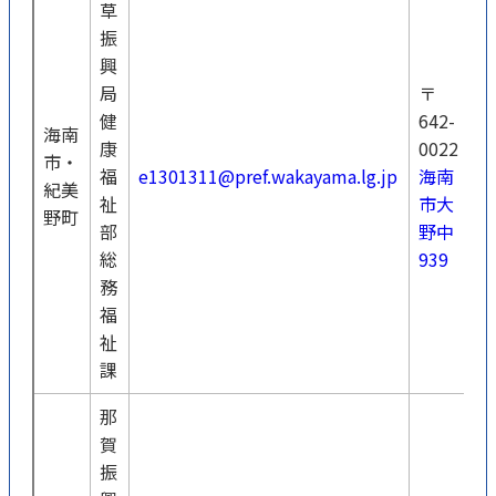
草
振
興
局
〒
健
642-
海南
康
0022
0
市・
福
e1301311@pref.wakayama.lg.jp
海南
4
紀美
祉
市大
5
野町
部
野中
総
939
務
福
祉
課
那
賀
振