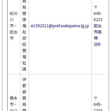
興
局
〒
紀の
健
649-
川
康
6223
0
市・
福
e1302311@pref.wakayama.lg.jp
岩出
6
岩出
祉
市高
0
市
部
塚
総
209
務
福
祉
課
伊
都
振
橋本
興
〒
市・
局
649-
かつ
健
7203