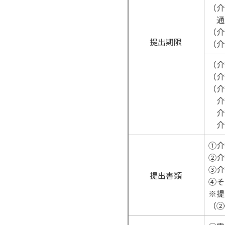
（介
通
（介
提出期限
（介
（介
（介
（介
介
介
介
①介
②介
③介
提出書類
④そ
※提
（②