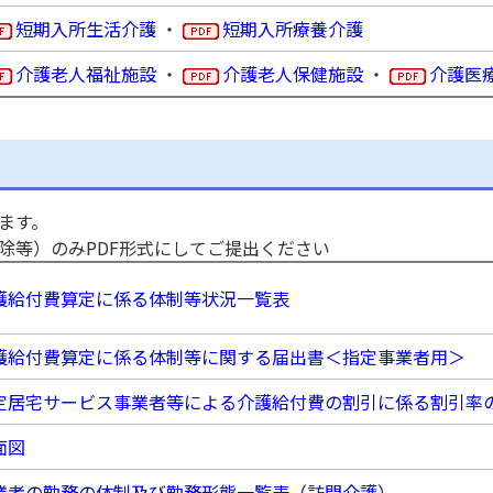
短期入所生活介護
・
短期入所療養介護
介護老人福祉施設
・
介護老人保健施設
・
介護医
ます。
除等）のみPDF形式にしてご提出ください
護給付費算定に係る体制等状況一覧表
護給付費算定に係る体制等に関する届出書＜指定事業者用＞
定居宅サービス事業者等による介護給付費の割引に係る割引率
面図
業者の勤務の体制及び勤務形態一覧表（訪問介護）