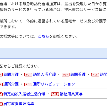
看護における緊急時訪問看護加算は、届出を受理した日から算
複数のサービスを行っている場合は、提出書類はサービス毎に
業所において一体的に運営されている居宅サービス及び介護予
できます。
の様式等については、
こちら
を御覧ください。
記からご確認ください。
訪問介護
・
訪問入浴介護
・
訪問看護
・
訪
通所介護
・
通所リハビリテーション
特定施設入居者生活介護
・
福祉用具貸与
居宅療養管理指導