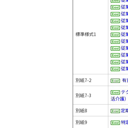
従
従
従
従
標準様式1
従
従
従
従
従
従
別紙7-2
有
テ
別紙7-3
活介護
別紙8
定
別紙9
特