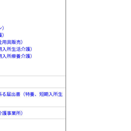
ン）
護）
祉用具販売）
期入所生活介護）
期入所療養介護）
係る届出書（特養、短期入所生
介護事業所）