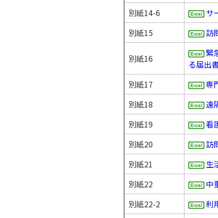
別紙14-6
サ
別紙15
訪
緊
別紙16
る届出
別紙17
専
別紙18
遠
別紙19
看
別紙20
訪
別紙21
生
別紙22
中
別紙22-2
利