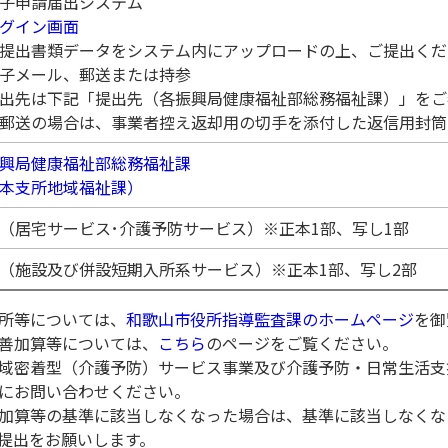
子申請届出システム
グイン画面
出書類データをシステム内にアップロードの上、ご提出くだ
子メール、郵送または持参
先は下記「提出先（各振興局健康福祉部総務福祉課）」をご
送の場合は、事業者控え返却用の切手を添付した返信用封筒
興局健康福祉部総務福祉課
本支所地域福祉課）
（居宅サービス･介護予防サービス）※正本1部、写し1部
（施設及び併設短期入所系サービス）※正本1部、写し2部
所等については、
和歌山市役所指導監査課のホームページ
を御
善加算等については、
こちら
のページをご覧ください。
域密着型（介護予防）サービス事業及び介護予防・日常生活支
にお問い合わせください。
加算等の基準に該当しなくなった場合は、基準に該当しなくな
提出をお願いします。