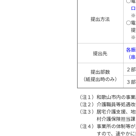
○電
ロ
※提
提出方法
○電
提出
※郵
各振
提出先
（串
２部
提出部数
（紙提出時のみ）
３部
（注１）和歌山市内の事業
（注２）介護職員等処遇改
（注３）居宅介護支援、地
村介護保険担当課
（注４）事業所の体制等が
すので、速やかに