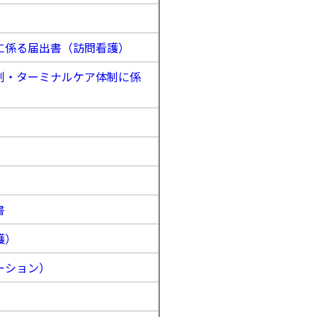
に係る届出書（訪問看護）
制・ターミナルケア体制に係
書
護）
ーション）