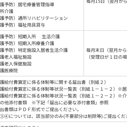
毎月15日（翌月か
護予防）居宅療養管理指導
所介護
護予防）通所リハビリテーション
護予防）福祉用具貸与
護予防）短期入所 生活介護
護予防）短期入所療養介護
護予防）特定施設入居者生活介護
毎月末日（翌月から
護老人福祉施設
（受理日が１日の場
護老人保健施設
護医療院
護給付費算定に係る体制等に関する届出書（別紙２）
護給付費算定に係る体制等状況一覧表（別紙１－１－２）※居
護給付費算定に係る体制等状況一覧表（別紙１－２－２）※介
の他添付書類 ※下記「届出に必要な添付書類」参照
出書類はＰＤＦ形式でご提出ください。
③④については、該当部分のみ(不要部分は削除等)ご提出くだ