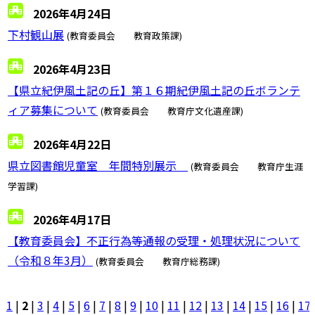
2026年4月24日
下村観山展
(教育委員会 教育政策課)
2026年4月23日
【県立紀伊風土記の丘】第１６期紀伊風土記の丘ボランテ
ィア募集について
(教育委員会 教育庁文化遺産課)
2026年4月22日
県立図書館児童室 年間特別展示
(教育委員会 教育庁生涯
学習課)
2026年4月17日
【教育委員会】不正行為等通報の受理・処理状況について
（令和８年3月）
(教育委員会 教育庁総務課)
1
|
2
|
3
|
4
|
5
|
6
|
7
|
8
|
9
|
10
|
11
|
12
|
13
|
14
|
15
|
16
|
17