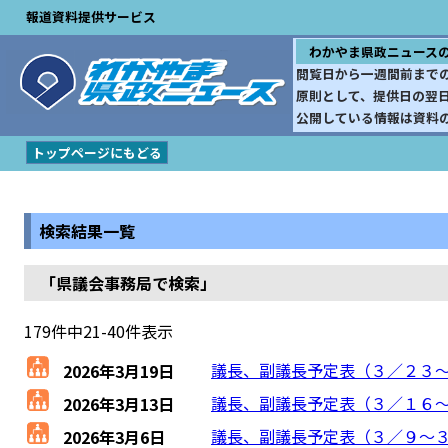
報道資料提供サービス
わかやま県政ニュース
閲覧日から一週間前まで
原則として、提供日の翌
公開している情報は資料
トップページにもどる
検索結果一覧
「県議会事務局で検索」
179件中21-40件表示
議長、副議長予定表（３／２３
2026年3月19日
議長、副議長予定表（３／１６
2026年3月13日
議長、副議長予定表（３／９～
2026年3月6日