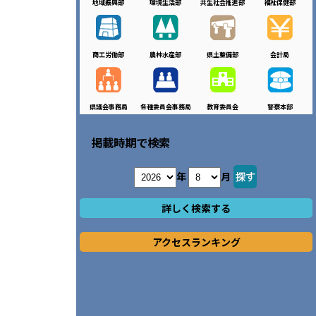
地域振興部
環境生活部
共生社会推進部
福祉保健部
商工労働部
農林水産部
県土整備部
会計局
県議会事務局
各種委員会事務局
教育委員会
警察本部
掲載時期で検索
年
月
詳しく検索する
アクセスランキング