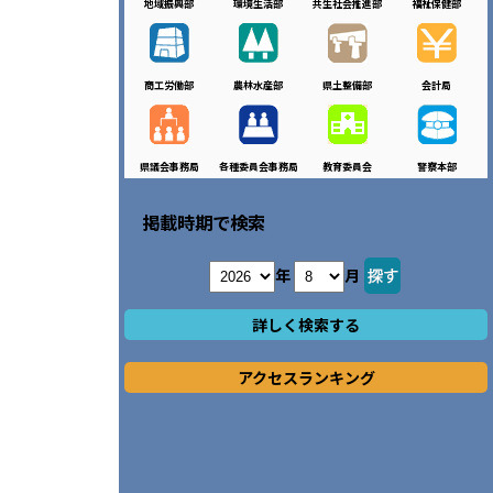
地域振興部
環境生活部
共生社会推進部
福祉保健部
商工労働部
農林水産部
県土整備部
会計局
県議会事務局
各種委員会事務局
教育委員会
警察本部
掲載時期で検索
年
月
詳しく検索する
アクセスランキング