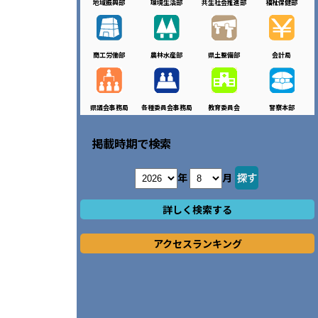
地域振興部
環境生活部
共生社会推進部
福祉保健部
商工労働部
農林水産部
県土整備部
会計局
県議会事務局
各種委員会事務局
教育委員会
警察本部
掲載時期で検索
年
月
詳しく検索する
アクセスランキング