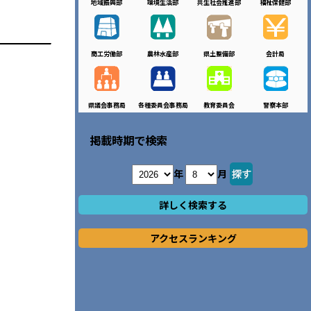
地域振興部
環境生活部
共生社会推進部
福祉保健部
商工労働部
農林水産部
県土整備部
会計局
県議会事務局
各種委員会事務局
教育委員会
警察本部
掲載時期で検索
年
月
詳しく検索する
アクセスランキング