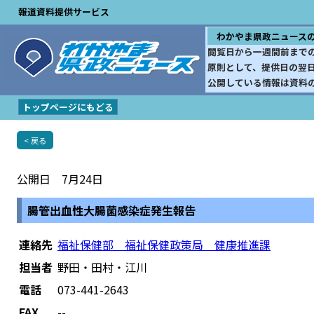
報道資料提供サービス
わかやま県政ニュース
閲覧日から一週間前まで
原則として、提供日の翌
公開している情報は資料
トップページにもどる
< 戻る
公開日 7月24日
腸管出血性大腸菌感染症発生報告
連絡先
福祉保健部 福祉保健政策局 健康推進課
担当者
野田・田村・江川
電話
073-441-2643
FAX
--