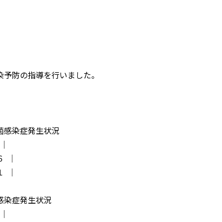
予防の指導を行いました。
腸菌感染症発生状況
│
６ │
１ │
菌感染症発生状況
│