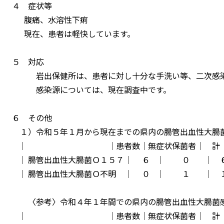
４ 症状等
腹痛、水溶性下痢
現在、患者は軽快しています。
５ 対応
岩出保健所は、患者に対し十分な手洗い等、二次感染
感染源については、現在調査中です。
６ その他
１）令和５年１月から現在までの県内の腸管出血性大
│ │患者数│無症状保菌者│ 計 
│ 腸管出血性大腸菌Ｏ１５７│ ６ │ ０ │ 
│ 腸管出血性大腸菌Ｏ不明 │ ０ │ １ │ 
〈参考〉令和４年１年間での県内の腸管出血性大腸
│ │患者数│無症状保菌者│ 計 