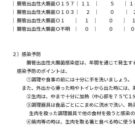
│ 腸管出血性大腸菌Ｏ１５７│ １１ │ ５ │ １
│ 腸管出血性大腸菌Ｏ１０３│ ２ │ ０ │ ２
│ 腸管出血性大腸菌Ｏ１ │ １ │ ０ │ 
│ 腸管出血性大腸菌Ｏ不明 │ ０ │ ０ │ ０
２）感染予防
腸管出血性大腸菌感染症は、年間を通じて発生
感染予防のポイントは、
①調理や食事の前には十分に手を洗いましょう。
また、外出から帰った時やトイレから出た時には、薬
②生肉は、中まで十分に加熱（中心部を７５℃１分
③調理器具は食品ごとにこまめに流水で洗い、熱湯
生肉を扱った調理器具で他の食材を扱うと感染の原
④焼肉等の時は、生肉を取る箸と食べる時に使う箸