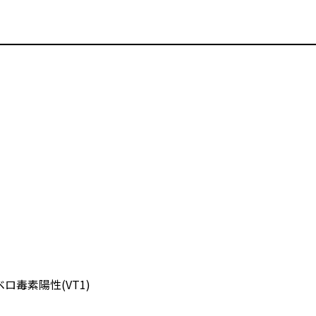
毒素陽性(VT1)