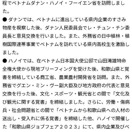
程でベトナムダナン・ハノイ・フーイエン省を訪問しまし
た。
● ダナンでは、ベトナムに進出している県内企業のすさみ
物産を視察した後、ダナン人民委員会でレ・チュン・チン委
員長と意見交換を行いました。また、外務省の日中植林・植
樹国際連帯事業でベトナムを訪れている県内高校生を激励し
ました。
● ハノイでは、在ベトナム日本国大使公邸で山田滝雄特命
全権大使から現地ブリーフィングを受けた後、和歌山県と覚
書を締結している商工省、農業農村開発省を訪問。また、外
務省でグエン・ミン・ヴー副大臣及び地方政府の代表と意見
交換を行った後、文化・スポーツ・観光省との間で「文化及
び観光に関する覚書」を締結しました。さらに、労働・傷病
兵・社会問題省との間で「ベトナムから和歌山県への人材の
送出し・受入れに係る覚書」を締結した他、ハノイで開催し
た「和歌山県ジョブフェア２０２３」にて、県内企業及びベ