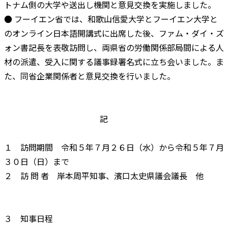
トナム側の大学や送出し機関と意見交換を実施しました。
● フーイエン省では、和歌山信愛大学とフーイエン大学と
のオンライン日本語開講式に出席した後、ファム・ダイ・ズ
ォン書記長を表敬訪問し、両県省の労働関係部局間による人
材の派遣、受入に関する議事録署名式に立ち会いました。ま
た、同省企業関係者と意見交換を行いました。
記
１ 訪問期間 令和５年７月２６日（水）から令和５年７月
３０日（日）まで
２ 訪 問 者 岸本周平知事、濱口太史県議会議長 他
３ 知事日程