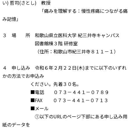
い) 哲司(さとし) 教授
「痛みを理解する：慢性疼痛につながる痛
み記憶」
３ 場 所 和歌山県立医科大学 紀三井寺キャンパス
図書館棟３階 研修室
（住所：和歌山市紀三井寺８１１－１）
４ 申し込み 令和６年２月２２日(木)までに以下のいずれ
かの方法でお申込み
ください。先着３０名。
■電話 ０７３－４４１－０７８９
■FAX ０７３－４４１－０７１３
■メール
①以下のURLのページ下部にある申し込み用
紙のデータを