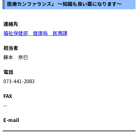
医療カンファランス」 ～知識も良い薬になります～
連絡先
福祉保健部 健康局 医務課
担当者
藤本 奈巳
電話
073-441-2083
FAX
--
E-mail