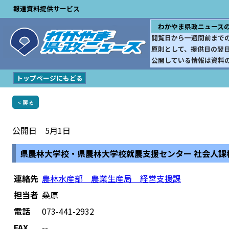
報道資料提供サービス
わかやま県政ニュース
閲覧日から一週間前まで
原則として、提供日の翌
公開している情報は資料
トップページにもどる
< 戻る
公開日 5月1日
県農林大学校・県農林大学校就農支援センター 社会人課
連絡先
農林水産部 農業生産局 経営支援課
担当者
桑原
電話
073-441-2932
FAX
--