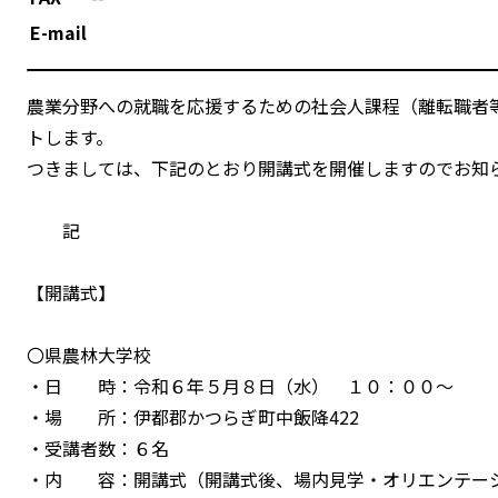
E-mail
農業分野への就職を応援するための社会人課程（離転職者
トします。
つきましては、下記のとおり開講式を開催しますのでお知
記
【開講式】
〇県農林大学校
・日 時：令和６年５月８日（水） １０：００～
・場 所：伊都郡かつらぎ町中飯降422
・受講者数：６名
・内 容：開講式（開講式後、場内見学・オリエンテ