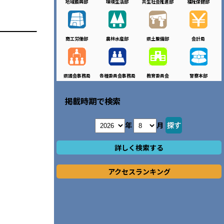
地域振興部
環境生活部
共生社会推進部
福祉保健部
商工労働部
農林水産部
県土整備部
会計局
県議会事務局
各種委員会事務局
教育委員会
警察本部
掲載時期で検索
年
月
詳しく検索する
アクセスランキング