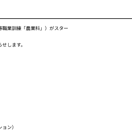
等職業訓練「農業科」）がスター
らせします。
ーション）