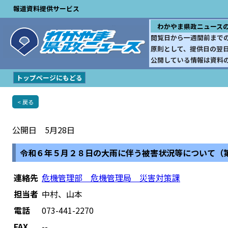
報道資料提供サービス
わかやま県政ニュース
閲覧日から一週間前まで
原則として、提供日の翌
公開している情報は資料
トップページにもどる
< 戻る
公開日 5月28日
令和６年５月２８日の大雨に伴う被害状況等について（
連絡先
危機管理部 危機管理局 災害対策課
担当者
中村、山本
電話
073-441-2270
FAX
--