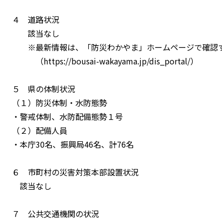
４ 道路状況
該当なし
※最新情報は、「防災わかやま」ホームページで確認す
（https://bousai-wakayama.jp/dis_portal/）
５ 県の体制状況
（１）防災体制・水防態勢
・警戒体制、水防配備態勢１号
（２）配備人員
・本庁30名、振興局46名、計76名
６ 市町村の災害対策本部設置状況
該当なし
７ 公共交通機関の状況