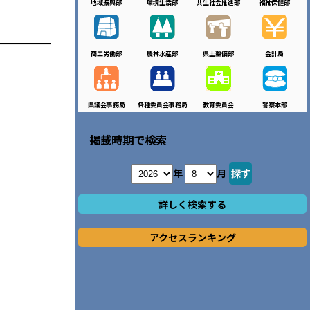
地域振興部
環境生活部
共生社会推進部
福祉保健部
商工労働部
農林水産部
県土整備部
会計局
県議会事務局
各種委員会事務局
教育委員会
警察本部
掲載時期で検索
年
月
詳しく検索する
アクセスランキング