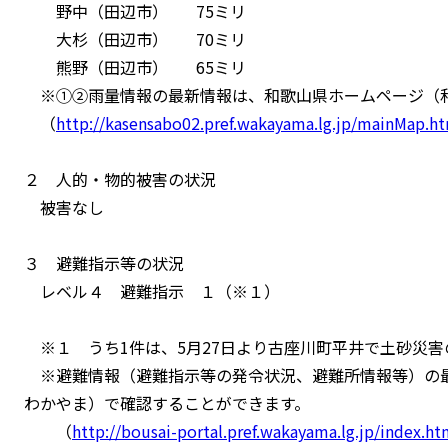
野中（田辺市） 75ミリ
大杉（田辺市） 70ミリ
熊野（田辺市） 65ミリ
※①②雨量情報の最新情報は、和歌山県ホームページ（和
（
http://kasensabo02.pref.wakayama.lg.jp/mainMap.h
２ 人的・物的被害の状況
被害なし
３ 避難指示等の状況
レベル４ 避難指示 １（※１）
※１ うち1件は、5月27日より古座川町平井で土砂災害
※避難情報（避難指示等の発令状況、避難所情報等）の
わかやま）で確認することができます。
（
http://bousai-portal.pref.wakayama.lg.jp/index.ht