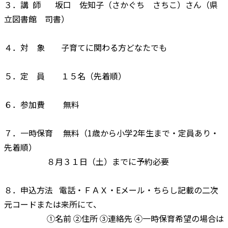
３．講 師 坂口 佐知子（さかぐち さちこ）さん（県
立図書館 司書）
４．対 象 子育てに関わる方どなたでも
５．定 員 １５名（先着順）
６．参加費 無料
７．一時保育 無料（1歳から小学2年生まで・定員あり・
先着順）
８月３１日（土）までに予約必要
８．申込方法 電話・ＦＡＸ・Eメール・ちらし記載の二次
元コードまたは来所にて、
①名前 ②住所 ③連絡先 ④一時保育希望の場合は