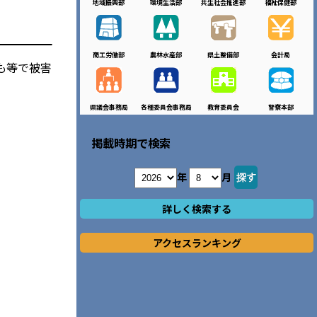
地域振興部
環境生活部
共生社会推進部
福祉保健部
商工労働部
農林水産部
県土整備部
会計局
も等で被害
県議会事務局
各種委員会事務局
教育委員会
警察本部
掲載時期で検索
年
月
詳しく検索する
アクセスランキング