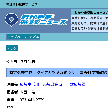
報道資料提供サービス
わかやま県政ニュース
閲覧日から一週間前まで
原則として、提供日の翌
公開している情報は資料
トップページにもどる
< 戻る
公開日 7月24日
特定外来生物「クビアカツヤカミキリ」 高野町で初確認
連絡先
環境生活部 環境政策局 自然環境課
担当者
内西 浩一
電話
073-441-2779
FAX
--