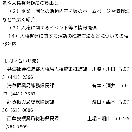
遣や人権啓発DVDの貸出し
（２）企業・団体の活動内容を県のホームページや情報誌
などで広く紹介
（３）人権に関するイベント等の情報提供
（４）人権啓発に関する活動の推進方法などについての相
談対応
【 問い合わせ先】
共生社会推進部人権局人権施策推進課 川橋・川口 ℡07
3（441）2566
海草振興局総務県民課 有本・酒井 ℡0
73（441）3353
那賀振興局総務県民課 濱田・森本 ℡07
36（61）0006
西牟婁振興局総務県民課 上堀・畑山 ℡0739
（26）7909