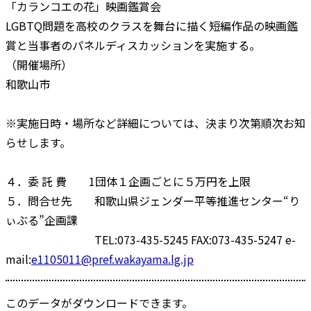
「カランコエの花」映画鑑賞会
LGBTQ問題を高校のクラスを舞台に描く短編作品の映画鑑
賞と当事者のパネルディスカッションを実施する。
（開催場所）
和歌山市
※実施日時・場所など詳細については、決まり次第順次お知
らせします。
４．委 託 費 1団体１企画ごとに５万円を上限
５．問合せ先 和歌山県ジェンダー平等推進センター“り
ぃぶる”企画課
TEL:073-435-5245 FAX:073-435-5247 e-
mail:
e1105011@pref.wakayama.lg.jp
このデータがダウンロードできます。