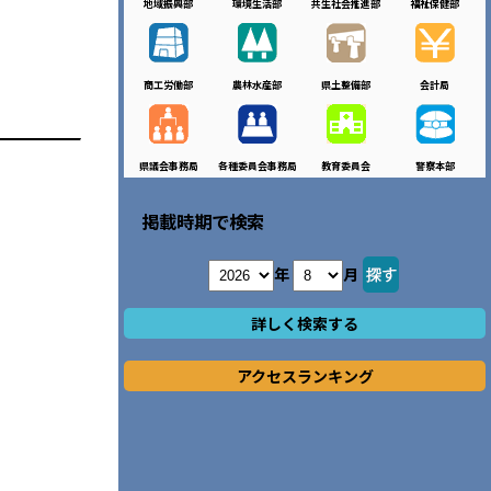
地域振興部
環境生活部
共生社会推進部
福祉保健部
商工労働部
農林水産部
県土整備部
会計局
県議会事務局
各種委員会事務局
教育委員会
警察本部
掲載時期で検索
年
月
詳しく検索する
アクセスランキング