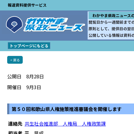
報道資料提供サービス
わかやま県政ニュース
閲覧日から一週間前まで
原則として、提供日の翌
公開している情報は資料
トップページにもどる
< 戻る
公開日 8月28日
開催日 9月3日
第５０回和歌山県人権施策推進審議会を開催します
連絡先
共生社会推進部 人権局 人権政策課
担当者
平 晃成