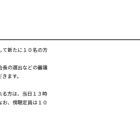
して新たに１０名の方
会長の選出などの審議
だきます。
れる方は、当日１３時
なお、傍聴定員は１０