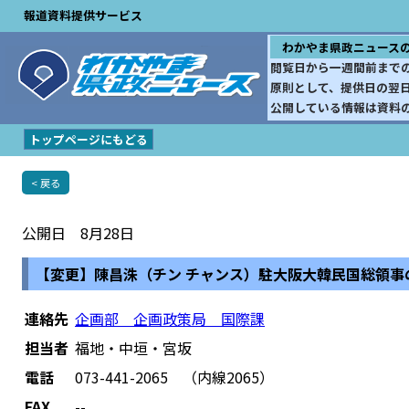
報道資料提供サービス
わかやま県政ニュース
閲覧日から一週間前まで
原則として、提供日の翌
公開している情報は資料
トップページにもどる
< 戻る
公開日 8月28日
【変更】陳昌洙（チン チャンス）駐大阪大韓民国総領事
連絡先
企画部 企画政策局 国際課
担当者
福地・中垣・宮坂
電話
073-441-2065 （内線2065）
FAX
--