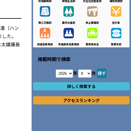
地域振興部
環境生活部
共生社会推進部
福祉保健部
商工労働部
農林水産部
県土整備部
会計局
韓進（ハン
ました。
木太雄議長
県議会事務局
各種委員会事務局
教育委員会
警察本部
掲載時期で検索
年
月
詳しく検索する
アクセスランキング