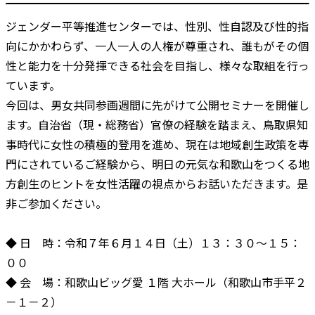
ジェンダー平等推進センターでは、性別、性自認及び性的指
向にかかわらず、一人一人の人権が尊重され、誰もがその個
性と能力を十分発揮できる社会を目指し、様々な取組を行っ
ています。
今回は、男女共同参画週間に先がけて公開セミナーを開催し
ます。自治省（現・総務省）官僚の経験を踏まえ、鳥取県知
事時代に女性の積極的登用を進め、現在は地域創生政策を専
門にされているご経験から、明日の元気な和歌山をつくる地
方創生のヒントを女性活躍の視点からお話いただきます。是
非ご参加ください。
◆ 日 時：令和７年６月１４日（土）１３：３０～１５：
００
◆ 会 場：和歌山ビッグ愛 １階 大ホール（和歌山市手平２
－１－２）