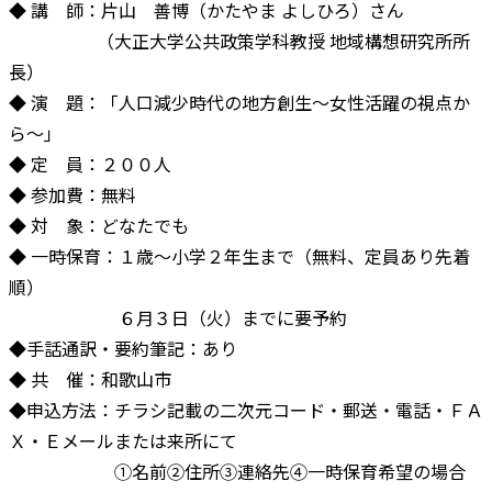
◆ 講 師：片山 善博（かたやま よしひろ）さん
（大正大学公共政策学科教授 地域構想研究所所
長）
◆ 演 題：「人口減少時代の地方創生～女性活躍の視点か
ら～」
◆ 定 員：２００人
◆ 参加費：無料
◆ 対 象：どなたでも
◆ 一時保育：１歳～小学２年生まで（無料、定員あり先着
順）
６月３日（火）までに要予約
◆手話通訳・要約筆記：あり
◆ 共 催：和歌山市
◆申込方法：チラシ記載の二次元コード・郵送・電話・ＦＡ
Ｘ・Ｅメールまたは来所にて
①名前②住所③連絡先④一時保育希望の場合