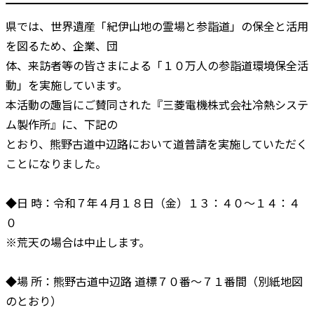
県では、世界遺産「紀伊山地の霊場と参詣道」の保全と活用
を図るため、企業、団
体、来訪者等の皆さまによる「１０万人の参詣道環境保全活
動」を実施しています。
本活動の趣旨にご賛同された『三菱電機株式会社冷熱システ
ム製作所』に、下記の
とおり、熊野古道中辺路において道普請を実施していただく
ことになりました。
◆日 時：令和７年４月１８日（金）１３：４０～１４：４
０
※荒天の場合は中止します。
◆場 所：熊野古道中辺路 道標７０番～７１番間（別紙地図
のとおり）