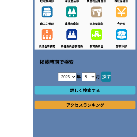
地域振興部
環境生活部
共生社会推進部
福祉保健部
商工労働部
農林水産部
県土整備部
会計局
県議会事務局
各種委員会事務局
教育委員会
警察本部
掲載時期で検索
年
月
詳しく検索する
アクセスランキング