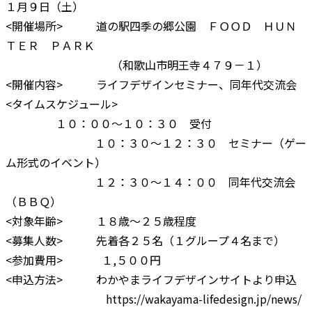
１月９日（土）
<開催場所> 道の駅四季の郷公園 ＦＯＯＤ ＨＵＮ
ＴＥＲ ＰＡＲＫ
（和歌山市明王寺４７９－１）
<開催内容> ライフデザインセミナー、同年代交流会
<タイムスケジュール>
１０：００～１０：３０ 受付
１０：３０～１２：３０ セミナー（ゲー
ム形式のイベント）
１２：３０～１４：００ 同年代交流会
（ＢＢＱ）
<対象年齢> １８歳～２５歳程度
<募集人数> 先着各２５名（１グループ４名まで）
<参加費用> １,５００円
<申込方法> わかやまライフデザインサイトより申込
https://wakayama-lifedesign.jp/news/