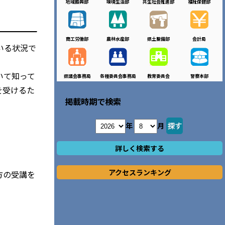
地域振興部
環境生活部
共生社会推進部
福祉保健部
商工労働部
農林水産部
県土整備部
会計局
いる状況で
いて知って
県議会事務局
各種委員会事務局
教育委員会
警察本部
を受けるた
掲載時期で検索
年
月
詳しく検索する
アクセスランキング
方の受講を