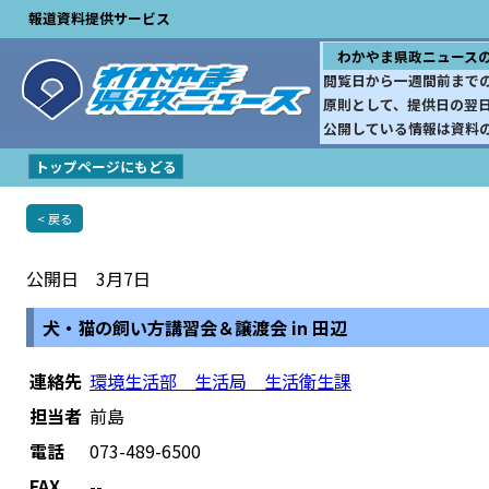
報道資料提供サービス
わかやま県政ニュース
閲覧日から一週間前まで
原則として、提供日の翌
公開している情報は資料
トップページにもどる
< 戻る
公開日 3月7日
犬・猫の飼い方講習会＆譲渡会 in 田辺
連絡先
環境生活部 生活局 生活衛生課
担当者
前島
電話
073-489-6500
FAX
--