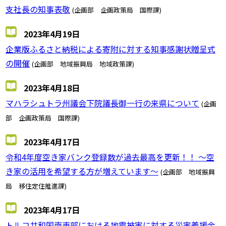
支社長の知事表敬
(企画部 企画政策局 国際課)
2023年4月19日
企業版ふるさと納税による寄附に対する知事感謝状贈呈式
の開催
(企画部 地域振興局 地域政策課)
2023年4月18日
マハラシュトラ州議会下院議長御一行の来県について
(企画
部 企画政策局 国際課)
2023年4月17日
令和4年度空き家バンク登録数が過去最高を更新！！ ～空
き家の活用を希望する方が増えています～
(企画部 地域振興
局 移住定住推進課)
2023年4月17日
トルコ共和国南東部における地震被害に対する災害義援金