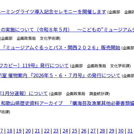
ネーミングライツ導入記念セレモニーを開催します
(企画部 企画
の実施について（令和８年５月） ～こどもの“ミュージアム
(企画部 企画政策局 文化学術課)
 「ミュージアムぐるっとパス・関西２０２６」販売開始
(企画
（ワカピー）119号』発行について
(企画部 企画政策局 文化学術課)
室 催物案内 『2026年５・６・７月号』の発行について
(企画
年1月分速報）について
(企画部 企画政策局 調査統計課)
 和歌山県歴史資料アーカイブ 「蠣海苔及漁業其他必要書類
術課)
17
|
18
|
19
|
20
|
21
|
22
|
23
|
24
|
25
|
26
|
27
|
28
|
29
|
30
|
31