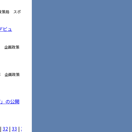
政策局 スポ
デビュ
部 企画政策
部 企画政策
留」の公開
|
32
|
33
|
34
|
35
|
36
|
37
|
38
|
39
|
40
|
41
|
42
|
43
|