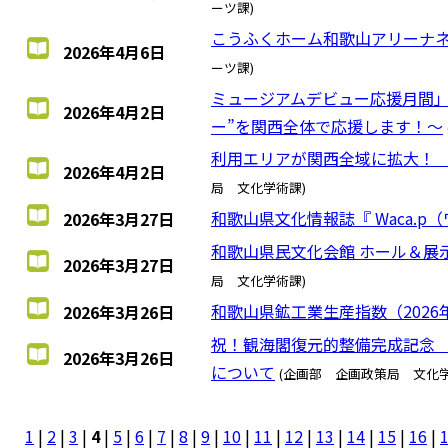
ーツ課)
こうふくホーム和歌山アリーナ
2026年4月6日
ーツ課)
ミュージアムデビュー応援月間」
2026年4月2日
ー”を関西全体で応援します！～
利用エリアが関西全域に拡大！
2026年4月2日
局 文化学術課)
和歌山県文化情報誌『 Waca.p
2026年3月27日
和歌山県民文化会館 ホール＆展示
2026年3月27日
局 文化学術課)
和歌山県鉱工業生産指数（2026
2026年3月26日
祝！観海閣復元的整備完成記念
2026年3月26日
について
(企画部 企画政策局 文化学
1
|
2
|
3
|
4
|
5
|
6
|
7
|
8
|
9
|
10
|
11
|
12
|
13
|
14
|
15
|
16
|