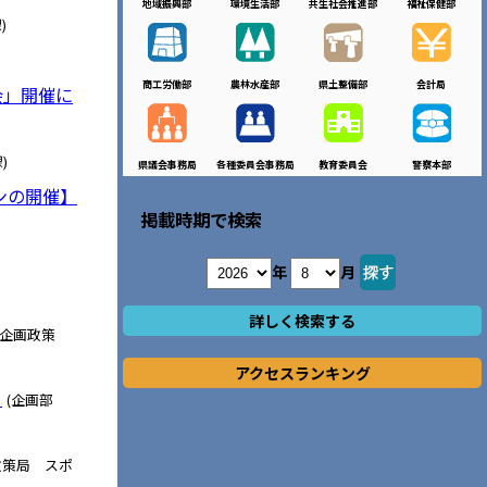
地域振興部
環境生活部
共生社会推進部
福祉保健部
)
商工労働部
農林水産部
県土整備部
会計局
会」開催に
)
県議会事務局
各種委員会事務局
教育委員会
警察本部
ンの開催】
掲載時期で検索
年
月
詳しく検索する
 企画政策
アクセスランキング
！
(企画部
政策局 スポ