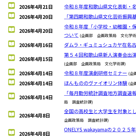
令和８年度和歌山県文化表彰・名
2026年4月21日
「第四期和歌山県文化芸術振興
2026年4月20日
令和８年度「小学校・幼稚園・
2026年4月20日
ついて
(企画部 企画政策局 文化学術
ダムラ・ギュミュシュカヤ在名
2026年4月16日
第５４回和歌山県新人演奏会出演
2026年4月15日
(企画部 企画政策局 文化学術課)
令和８年度演劇研修セミナー
2026年4月14日
(企
ほんもののヴァイオリン体験
2026年4月14日
(企
「毎月勤労統計調査地方調査速
2026年4月14日
局 調査統計課)
全国の高校生と大学生を対象と
2026年4月8日
企画政策局 調査統計課)
ONELYS wakayamaの２
2026年4月8日