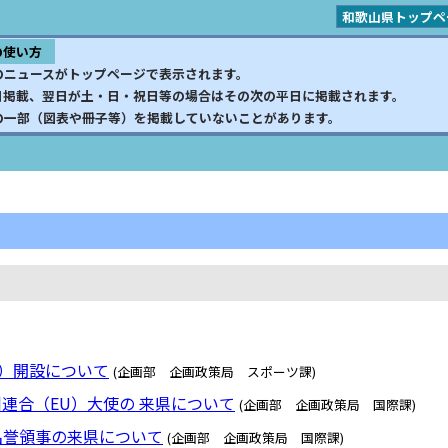
和歌山県トップペ
の使い方
のニュースがトップページで表示されます。
日掲載、翌日が土・日・祝日等の場合はその次の平日に掲載されます。
の一部（図表や冊子等）を掲載していないことがあります。
am）開設について
(企画部 企画政策局 スポーツ課)
連合（EU）大使の 来県について
(企画部 企画政策局 国際課)
名誉領事の来県について
(企画部 企画政策局 国際課)