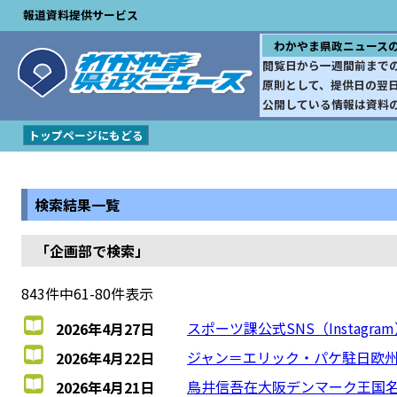
報道資料提供サービス
わかやま県政ニュース
閲覧日から一週間前まで
原則として、提供日の翌
公開している情報は資料
トップページにもどる
検索結果一覧
「企画部で検索」
843件中61-80件表示
スポーツ課公式SNS（Instagr
2026年4月27日
ジャン＝エリック・パケ駐日欧州
2026年4月22日
鳥井信吾在大阪デンマーク王国
2026年4月21日