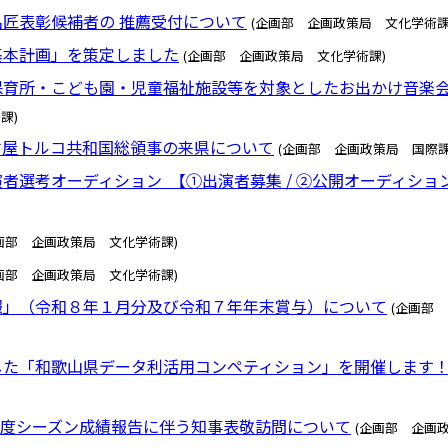
匠表彰候補者の 推薦受付について
(企画部 企画政策局 文化学術課
基本計画」を策定しました
(企画部 企画政策局 文化学術課)
保育所・こども園・児童福祉施設等を対象としたお出かけ音楽
課)
古屋トルコ共和国総領事の来県について
(企画部 企画政策局 国際課
者選考オーディション 【①出演者募集 / ②公開オーディショ
画部 企画政策局 文化学術課)
画部 企画政策局 文化学術課)
報」（令和８年１月分及び令和７年年末賞与）について
(企画部
した「和歌山県データ利活用コンペティション」を開催します
０２５年度シーズン成績報告に伴う知事表敬訪問について
(企画部 企画