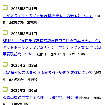
2025年3月31日
「イスラエル・ガザ人道危機救援金」の送金について
(企画
部 企画政策局 国際課)
2025年3月31日
SB1リーグ昇格及び高松宮記念杯第７回全日本社会人 バス
ケットボールプレミアムチャンピオンシップ入賞 に伴う知
事表敬訪問について
(企画部 企画政策局 スポーツ課)
2025年3月28日
JICA海外協力隊員の派遣前表敬・帰国後表敬について
(企画
部 企画政策局 国際課)
2025年3月26日
和歌山県鉱工業生産指数 令和7年1月分速報
(企画部 企画政
策局 調査統計課)