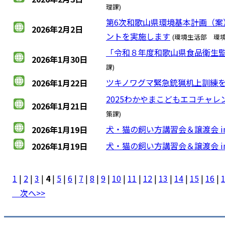
理課)
第6次和歌山県環境基本計画（案
2026年2月2日
ントを実施します
(環境生活部 環
「令和８年度和歌山県食品衛生監
2026年1月30日
課)
ツキノワグマ緊急銃猟机上訓練
2026年1月22日
2025わかやまこどもエコチャ
2026年1月21日
策課)
犬・猫の飼い方講習会＆譲渡会 in
2026年1月19日
犬・猫の飼い方講習会＆譲渡会 in
2026年1月19日
1
|
2
|
3
|
4
|
5
|
6
|
7
|
8
|
9
|
10
|
11
|
12
|
13
|
14
|
15
|
16
|
次へ>>