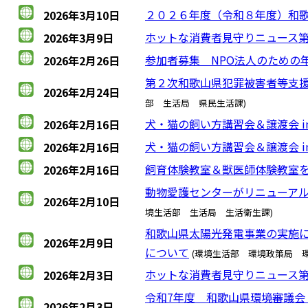
２０２６年度（令和８年度）和
2026年3月10日
ホットな消費者見守りニュース第
2026年3月9日
参加者募集 NPO法人のための
2026年2月26日
第２次和歌山県犯罪被害者等支
2026年2月24日
部 生活局 県民生活課)
犬・猫の飼い方講習会＆譲渡会 in
2026年2月16日
犬・猫の飼い方講習会＆譲渡会 in
2026年2月16日
飼育体験教室＆獣医師体験教室
2026年2月16日
動物愛護センターがリニューアル
2026年2月10日
境生活部 生活局 生活衛生課)
和歌山県太陽光発電事業の実施
2026年2月9日
について
(環境生活部 環境政策局 環
ホットな消費者見守りニュース第
2026年2月3日
令和7年度 和歌山県環境審議会
2026年2月3日