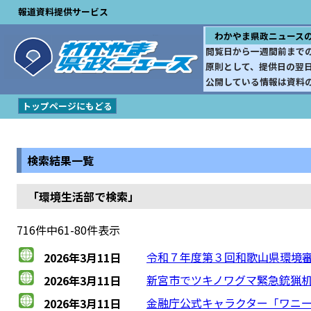
報道資料提供サービス
わかやま県政ニュース
閲覧日から一週間前まで
原則として、提供日の翌
公開している情報は資料
トップページにもどる
検索結果一覧
「環境生活部で検索」
716件中61-80件表示
令和７年度第３回和歌山県環境
2026年3月11日
新宮市でツキノワグマ緊急銃猟
2026年3月11日
金融庁公式キャラクター「ワニ
2026年3月11日