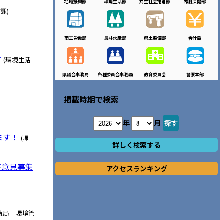
地域振興部
環境生活部
共生社会推進部
福祉保健部
課)
商工労働部
農林水産部
県土整備部
会計局
す
(環境生活
県議会事務局
各種委員会事務局
教育委員会
警察本部
掲載時期で検索
年
月
ます！
(環
詳しく検索する
び意見募集
アクセスランキング
策局 環境管