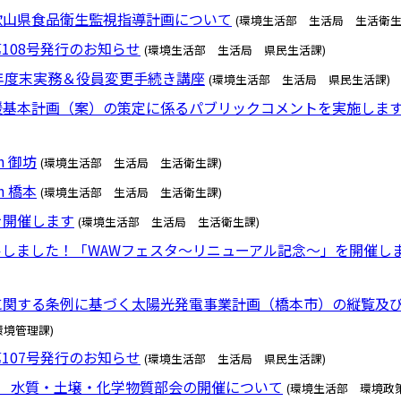
歌山県食品衛生監視指導計画について
(環境生活部 生活局 生活衛生
108号発行のお知らせ
(環境生活部 生活局 県民生活課)
年度末実務＆役員変更手続き講座
(環境生活部 生活局 県民生活課)
援基本計画（案）の策定に係るパブリックコメントを実施しま
 御坊
(環境生活部 生活局 生活衛生課)
 橋本
(環境生活部 生活局 生活衛生課)
を開催します
(環境生活部 生活局 生活衛生課)
しました！「WAWフェスタ～リニューアル記念～」を開催し
に関する条例に基づく太陽光発電事業計画（橋本市）の縦覧及
境管理課)
107号発行のお知らせ
(環境生活部 生活局 県民生活課)
 水質・土壌・化学物質部会の開催について
(環境生活部 環境政