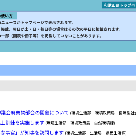
和歌山県トップペ
の使い方
のニュースがトップページで表示されます。
日掲載、翌日が土・日・祝日等の場合はその次の平日に掲載されます。
の一部（図表や冊子等）を掲載していないことがあります。
審議会廃棄物部会の開催について
(環境生活部 環境政策局 循環型社
机上訓練を実施します
(環境生活部 環境政策局 自然環境課)
ー参事官」が知事を訪問します
(環境生活部 生活局 県民生活課)