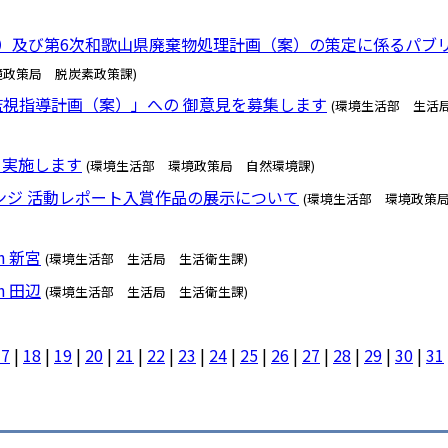
）及び第6次和歌山県廃棄物処理計画（案）の策定に係るパブ
境政策局 脱炭素政策課)
視指導計画（案）」への 御意見を募集します
(環境生活部 生活
を実施します
(環境生活部 環境政策局 自然環境課)
レンジ 活動レポート入賞作品の展示について
(環境生活部 環境政策
 新宮
(環境生活部 生活局 生活衛生課)
 田辺
(環境生活部 生活局 生活衛生課)
17
|
18
|
19
|
20
|
21
|
22
|
23
|
24
|
25
|
26
|
27
|
28
|
29
|
30
|
31