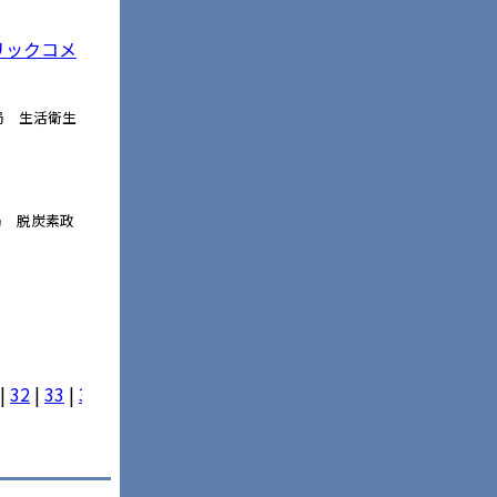
リックコメ
局 生活衛生
局 脱炭素政
|
32
|
33
|
34
|
35
|
36
|