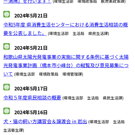
ー清掃」を行います！
(環境生活部 環境政策局 脱炭素政策課)
2024年5月21日
令和5年度 県消費生活センターにおける消費生活相談の概
要を公表しました。
(環境生活部 生活局 県民生活課)
2024年5月21日
和歌山県太陽光発電事業の実施に関する条例に基づく太陽
光発電事業計画（橋本市小峰台）の縦覧及び意見募集につ
いて
(環境生活部 環境政策局 環境管理課)
2024年5月17日
令和５年度県民相談の概要
(環境生活部 生活局 県民生活課)
2024年5月16日
犬・猫の飼い方講習会＆譲渡会 in 岩出
(環境生活部 生活局
生活衛生課)