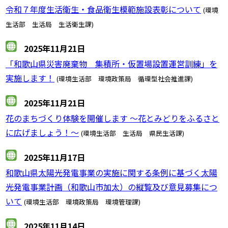
令和７年度生活衛生・食品衛生模範施設表彰について
(環境
生活部 生活局 生活衛生課)
2025年11月21日
「和歌山県災害廃棄物 集積所・仮置場設置運営訓練」を
実施します！
(環境生活部 環境政策局 循環型社会推進課)
2025年11月21日
花のまちづくり体験を開催します ～花とみどりをふるさと
に広げましょう！～
(環境生活部 生活局 県民生活課)
2025年11月17日
和歌山県太陽光発電事業の実施に関する条例に基づく太陽
光発電事業計画（和歌山市加太）の縦覧及び意見募集につ
いて
(環境生活部 環境政策局 環境管理課)
2025年11月14日