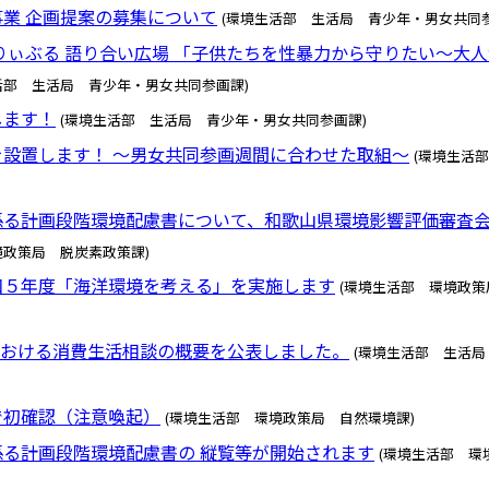
業 企画提案の募集について
(環境生活部 生活局 青少年・男女共同参
りぃぶる 語り合い広場 「子供たちを性暴力から守りたい～大
活部 生活局 青少年・男女共同参画課)
します！
(環境生活部 生活局 青少年・男女共同参画課)
設置します！ ～男女共同参画週間に合わせた取組～
(環境生活
係る計画段階環境配慮書について、和歌山県環境影響評価審査
境政策局 脱炭素政策課)
和５年度「海洋環境を考える」を実施します
(環境生活部 環境政策
における消費生活相談の概要を公表しました。
(環境生活部 生活局
で初確認（注意喚起）
(環境生活部 環境政策局 自然環境課)
る計画段階環境配慮書の 縦覧等が開始されます
(環境生活部 