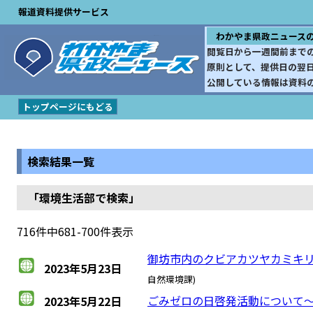
報道資料提供サービス
わかやま県政ニュース
閲覧日から一週間前まで
原則として、提供日の翌
公開している情報は資料
トップページにもどる
検索結果一覧
「環境生活部で検索」
716件中681-700件表示
御坊市内のクビアカツヤカミキリ
2023年5月23日
自然環境課)
ごみゼロの日啓発活動について
2023年5月22日