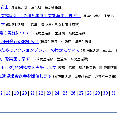
n岩出
(環境生活部 生活局 生活衛生課)
業補助金」 令和５年度事業を募集します！
(環境生活部 生活局 
ます
(環境生活部 生活局 青少年・男女共同参画課)
発の実施について
(環境生活部 生活局 県民生活課)
74号発行のお知らせ
(環境生活部 生活局 県民生活課)
のためのアクションプラン」の策定について
(環境生活部 生活局 
動」を実施します！
(環境生活部 生活局 県民生活課)
スモッグ)特別監視を実施します
(環境生活部 環境政策局 環境管理課
推進協議会総会を開催します
(環境生活部 環境政策局 ジオパーク室)
17
|
18
|
19
|
20
|
21
|
22
|
23
|
24
|
25
|
26
|
27
|
28
|
29
|
30
|
31