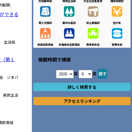
地域振興部
環境生活部
共生社会推進部
福祉保健部
画課)
人ができる
商工労働部
農林水産部
県土整備部
会計局
部 生活局
県議会事務局
各種委員会事務局
教育委員会
警察本部
会（第１
掲載時期で検索
年
月
局 ジオパ
詳しく検索する
 県民生活
アクセスランキング
環境政策局