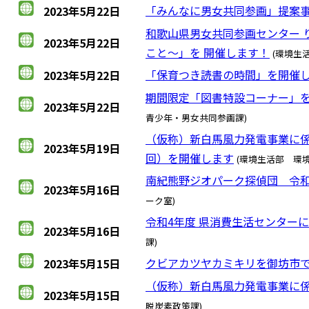
「みんなに男女共同参画」提案事
2023年5月22日
和歌山県男女共同参画センター 
2023年5月22日
こと～」を 開催します！
(環境生
「保育つき読書の時間」を開催
2023年5月22日
期間限定「図書特設コーナー」を
2023年5月22日
青少年・男女共同参画課)
（仮称）新白馬風力発電事業に
2023年5月19日
回）を開催します
(環境生活部 環
南紀熊野ジオパーク探偵団 令
2023年5月16日
ーク室)
令和4年度 県消費生活センター
2023年5月16日
課)
クビアカツヤカミキリを御坊市
2023年5月15日
（仮称）新白馬風力発電事業に係
2023年5月15日
脱炭素政策課)