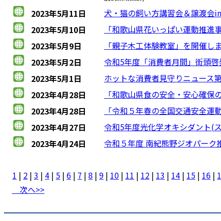
犬・猫の飼い方講習会＆譲渡会i
2023年5月11日
「和歌山県花いっぱい運動推進事
2023年5月10日
「親子木工体験教室」を開催し
2023年5月9日
令和5年度「消費者月間」街頭啓
2023年5月2日
ホットな消費者見守りニュース第
2023年5月1日
「和歌山県食の安全・安心確保
2023年4月28日
「令和５年春の全国交通安全運
2023年4月28日
令和5年度光化学オキシダント(
2023年4月27日
令和５年度 南紀熊野ジオパーク
2023年4月24日
1
|
2
|
3
|
4
|
5
|
6
|
7
|
8
|
9
|
10
|
11
|
12
|
13
|
14
|
15
|
16
|
次へ>>