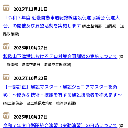
2025年11月11日
「令和７年度 近畿自動車道紀勢線建設促進協議会 促進大
会」の開催及び要望活動を実施します
(県土整備部 道路局 道
路政策課)
2025年10月27日
和歌山下津港におけるテロ対策合同訓練の実施について
(県
土整備部 港湾空港局 港湾空港振興課)
2025年10月22日
【一部訂正】建設マスター・建設ジュニアマスターを顕
彰！～優秀な技術・技能を有する建設技能者を称えます～
(県土整備部 県土整備政策局 技術調査課)
2025年10月17日
令和７年度自衛隊統合演習（実動演習）の日時について
(県