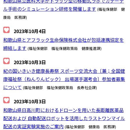
和歌山県立医科大学がトラック型の移動式ラボでカテーテ
ル手術のシミュレーション研修を開催します
(福祉保健部 健
康局 医務課)
2023年10月4日
和歌山県とアフラック生命保険株式会社が包括連携協定を
締結します
(福祉保健部 福祉保健政策局 健康推進課)
2023年10月3日
紀の国いきいき健康長寿祭 スポーツ交流大会〔兼；全国健
康福祉祭（ねんりんピック） 出場選手選考会〕参加者募集
について
(福祉保健部 福祉保健政策局 長寿社会課)
2023年10月3日
和歌山県日高川町におけるドローンを用いた長距離医薬品
配送および 自動配送ロボットを活用したラストワンマイル
配送の実証実験実施のご案内
(福祉保健部 健康局 医務課)