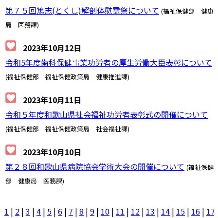
第７５回篤志(とくし)解剖体慰霊祭について
(福祉保健部 健康
局 医務課)
2023年10月12日
令和5年度歯科保健事業功労者の厚生労働大臣表彰について
(福祉保健部 福祉保健政策局 健康推進課)
2023年10月11日
令和５年度和歌山県社会福祉功労者表彰式の開催について
(福祉保健部 福祉保健政策局 社会福祉課)
2023年10月10日
第２８回和歌山県病院協会学術大会の開催について
(福祉保健
部 健康局 医務課)
1
|
2
|
3
|
4
|
5
|
6
|
7
|
8
|
9
|
10
|
11
|
12
|
13
|
14
|
15
|
16
|
17