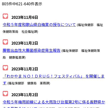
805件中621-640件表示
2023年11月6日
令和５年度和歌山県白梅賞の授与について
(福祉保健部 福祉
保健政策局 社会福祉課)
2023年11月2日
腸管出血性大腸菌感染症発生報告
(福祉保健部 福祉保健政策
局 健康推進課)
2023年11月2日
「わかやま ＮＯ！ＤＲＵＧ！フェスティバル」 を開催しま
す
(福祉保健部 健康局 薬務課)
2023年11月2日
令和５年梅雨前線による大雨及び台風第2号に係る長野県か