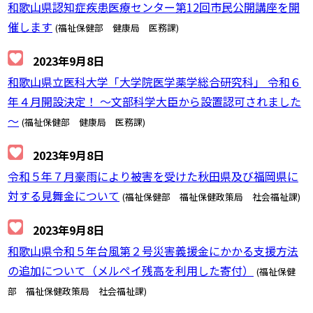
和歌山県認知症疾患医療センター第12回市民公開講座を開
催します
(福祉保健部 健康局 医務課)
2023年9月8日
和歌山県立医科大学「大学院医学薬学総合研究科」 令和６
年４月開設決定！ ～文部科学大臣から設置認可されました
～
(福祉保健部 健康局 医務課)
2023年9月8日
令和５年７月豪雨により被害を受けた秋田県及び福岡県に
対する見舞金について
(福祉保健部 福祉保健政策局 社会福祉課)
2023年9月8日
和歌山県令和５年台風第２号災害義援金にかかる支援方法
の追加について（メルペイ残高を利用した寄付）
(福祉保健
部 福祉保健政策局 社会福祉課)