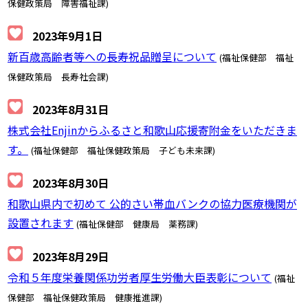
保健政策局 障害福祉課)
2023年9月1日
新百歳高齢者等への長寿祝品贈呈について
(福祉保健部 福祉
保健政策局 長寿社会課)
2023年8月31日
株式会社Enjinからふるさと和歌山応援寄附金をいただきま
す。
(福祉保健部 福祉保健政策局 子ども未来課)
2023年8月30日
和歌山県内で初めて 公的さい帯血バンクの協力医療機関が
設置されます
(福祉保健部 健康局 薬務課)
2023年8月29日
令和５年度栄養関係功労者厚生労働大臣表彰について
(福祉
保健部 福祉保健政策局 健康推進課)