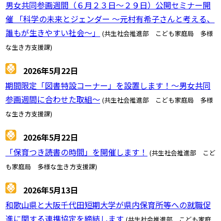
男女共同参画週間（６月２３日～２９日）公開セミナー開
催 「科学の未来とジェンダー ～元村有希子さんと考える、
誰もが生きやすい社会～」
(共生社会推進部 こども家庭局 多様
な生き方支援課)
2026年5月22日
期間限定「図書特設コーナー」を設置します！～男女共同
参画週間に合わせた取組～
(共生社会推進部 こども家庭局 多様
な生き方支援課)
2026年5月22日
「保育つき読書の時間」を開催します！
(共生社会推進部 こど
も家庭局 多様な生き方支援課)
2026年5月13日
和歌山県と大阪千代田短期大学が県内保育所等への就職促
進に関する連携協定を締結します
(共生社会推進部 こども家庭