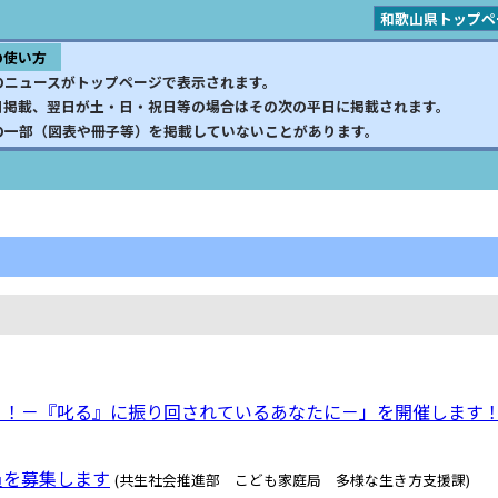
和歌山県トップペ
の使い方
のニュースがトップページで表示されます。
日掲載、翌日が土・日・祝日等の場合はその次の平日に掲載されます。
の一部（図表や冊子等）を掲載していないことがあります。
？！－『叱る』に振り回されているあなたに－」を開催します
員を募集します
(共生社会推進部 こども家庭局 多様な生き方支援課)