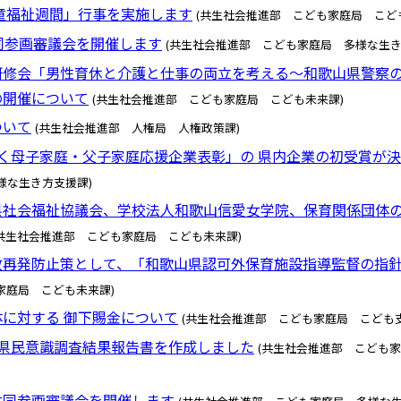
童福祉週間」行事を実施します
(共生社会推進部 こども家庭局 こど
同参画審議会を開催します
(共生社会推進部 こども家庭局 多様な生き
研修会「男性育休と介護と仕事の両立を考える～和歌山県警察
の開催について
(共生社会推進部 こども家庭局 こども未来課)
ついて
(共生社会推進部 人権局 人権政策課)
く母子家庭・父子家庭応援企業表彰」の 県内企業の初受賞が
様な生き方支援課)
県社会福祉協議会、学校法人和歌山信愛女学院、保育関係団体
(共生社会推進部 こども家庭局 こども未来課)
故再発防止策として、「和歌山県認可外保育施設指導監督の指
家庭局 こども未来課)
に対する 御下賜金について
(共生社会推進部 こども家庭局 こども支
県民意識調査結果報告書を作成しました
(共生社会推進部 こども
共同参画審議会を開催します