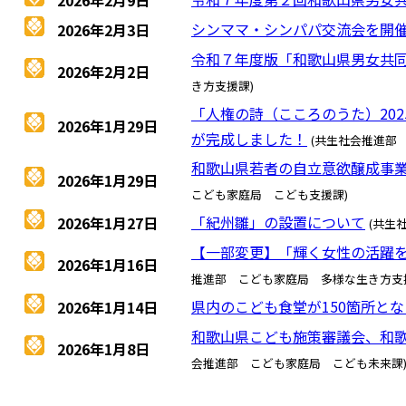
2026年2月9日
シンママ・シンパパ交流会を開
2026年2月3日
令和７年度版「和歌山県男女共
2026年2月2日
き方支援課)
「人権の詩（こころのうた）20
2026年1月29日
が完成しました！
(共生社会推進部
和歌山県若者の自立意欲醸成事
2026年1月29日
こども家庭局 こども支援課)
「紀州雛」の設置について
2026年1月27日
(共生
【一部変更】「輝く女性の活躍を
2026年1月16日
推進部 こども家庭局 多様な生き方支
県内のこども食堂が150箇所と
2026年1月14日
和歌山県こども施策審議会、和
2026年1月8日
会推進部 こども家庭局 こども未来課