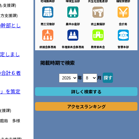
地域振興部
環境生活部
共生社会推進部
福祉保健部
も支援課)
方支援課)
の幹部とし
商工労働部
農林水産部
県土整備部
会計局
県議会事務局
各種委員会事務局
教育委員会
警察本部
決定しまし
掲載時期で検索
の合計６者
年
月
針」を策定
詳しく検索する
アクセスランキング
援課)
家庭局 多様