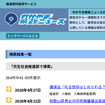
報道資料提供サービス
わかやま県政ニュース
閲覧日から一週間前まで
原則として、提供日の翌
公開している情報は資料
トップページにもどる
検索結果一覧
「共生社会推進部で検索」
264件中41-60件表示
講演会「叱る依存はとめられる
2026年4月27日
推進部 人権局 人権施策推進課)
和歌山県男女共同参画審議会委
2026年4月22日