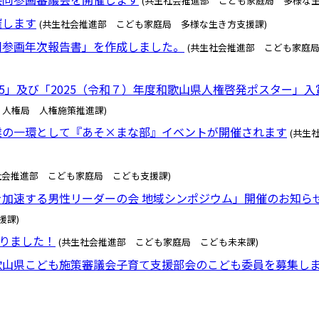
(共生社会推進部 こども家庭局 多様な生
催します
(共生社会推進部 こども家庭局 多様な生き方支援課)
同参画年次報告書」を作成しました。
(共生社会推進部 こども家庭
25」及び「2025（令和７）年度和歌山県人権啓発ポスター」入
 人権局 人権施策推進課)
業の一環として『あそ×まな部』イベントが開催されます
(共生
社会推進部 こども家庭局 こども支援課)
加速する男性リーダーの会 地域シンポジウム」開催のお知ら
援課)
なりました！
(共生社会推進部 こども家庭局 こども未来課)
歌山県こども施策審議会子育て支援部会のこども委員を募集し
)