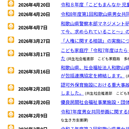
令和８年度「こどもまんなか 児
2026年4月20日
令和8年度第1回和歌山県男女共
2026年4月20日
和歌山県警察本部マネジメント
2026年4月7日
て今、求められていること～」
「人権に関する相談」の実施に
2026年3月27日
こども家庭庁「令和7年度はたら
2026年3月17日
た
(共生社会推進部 こども家庭局 多
和歌山県、社会福祉法人和歌山
2026年3月16日
が包括連携協定を締結します。
認可外保育施設における重大事
2026年2月28日
しました。
(共生社会推進部 こども
優良民間社会福祉事業施設・団体
2026年2月20日
令和7年度男女共同参画に関する
2026年2月9日
な生き方支援課)
令和７年度第２回和歌山県男女