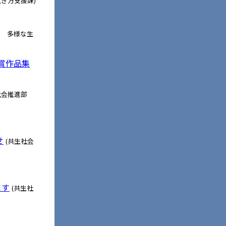
き方支援課)
局 多様な生
賞作品集
社会推進部
せ
(共生社会
ます
(共生社