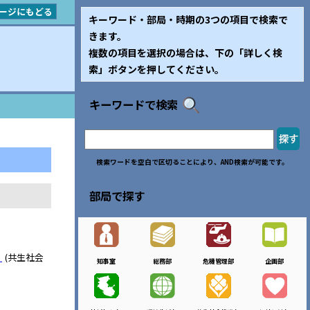
ージにもどる
キーワード・部局・時期の3つの項目で検索で
きます。
複数の項目を選択の場合は、下の「詳しく検
索」ボタンを押してください。
キーワードで検索
検索ワードを空白で区切ることにより、AND検索が可能です。
部局で探す
！
(共生社会
知事室
総務部
危機管理部
企画部